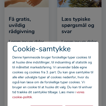
Få gratis,
Læs typiske
uvildig
spørgsmål og
rådgivning
svar
Lorem ipsum dolor
Lorem ipsum dolor
Cookie-samtykke
sit amet enim.
sit amet enim.
Etiam ullamcorper.
Etiam ullamcorper.
Denne hjemmeside bruger forskellige typer cookies til
Suspendisse a
Suspendisse a
at huske dine indstillinger, til indsamling af statistik og
pellentesque dui,
pellentesque dui,
til målrettet markedsføring. Vi anvender både egne
cookies og cookies fra 3. part. Du kan give samtykke til
non felis.
non felis.
alle eller udvalgte typer af cookies nedenfor, hvor du
Maecenas
Maecenas
også kan læse om de forskellige typer cookies. Vi
malesuada elit
malesuada elit
bruger en cookie til at huske dit valg. Du kan til enhver
tid trække dit samtykke tilbage. Læs mere i
vores
lectus felis,
lectus felis,
cookie-politik
.
malesuada
malesuada
ultricies.
ultricies.