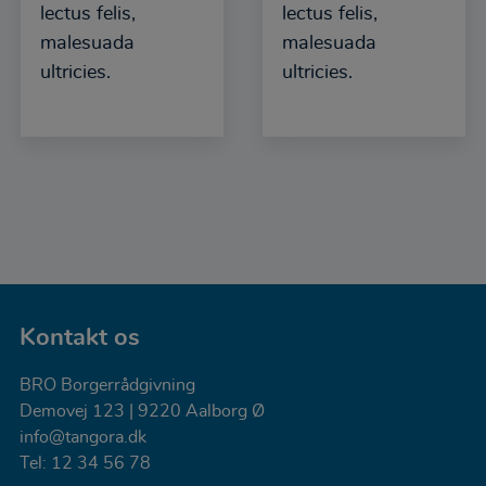
lectus felis,
lectus felis,
interessant for den enkelte bruger.
malesuada
malesuada
Markedsføring
ultricies.
ultricies.
Markedsførings-cookies (tracking-cookies) indsamler
brugerens digitale fodspor på tværs af flere
hjemmesider og registrerer, hvad brugeren interesserer
sig for/søger på for at kunne vise personrettede
annoncer, når denne færdes på internettet.
Kontakt os
BRO Borgerrådgivning
Demovej 123 | 9220 Aalborg Ø
info@tangora.dk
Tel:
12 34 56 78